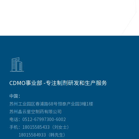

CDMO事业部 -专注制剂研发和生产服务
中国：
苏州工业园区春浦路68号恒泰产业园3幢1楼
苏州晶云星空制药有限公司
电话：0512-67997300-6002
手机：18015585433（刘女士）
18015584933（韩先生）