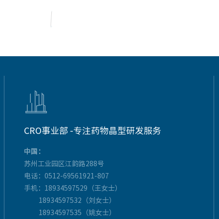

CRO事业部 -专注药物晶型研发服务
中国：
苏州工业园区江韵路288号
电话：0512-69561921-807
手机：18934597529（王女士）
18934597532（刘女士）
18934597535（姚女士）