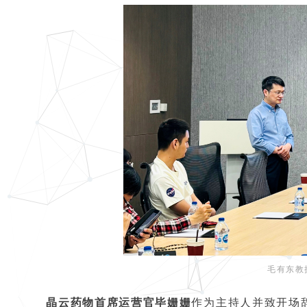
毛有东教
晶云药物首席运营官毕姗姗
作为主持人并致开场辞