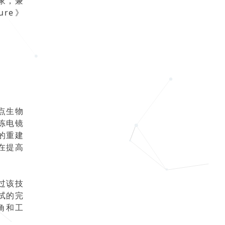
家，兼
re》
点生物
冻电镜
的重建
在提高
过该技
试的完
角和工