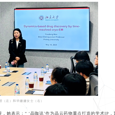
授（左）和毕姗姗女士（右）
，她表示：“ ‘晶咖说’作为晶云药物重点打造的学术IP，