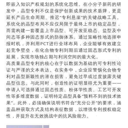
即嵌入知识产权规划的系统化思维。在小分子新药的研
发中，晶型专利不仅是保护创新成果的技术盾牌，更是
延长产品生命周期、推迟“专利悬崖”的关键战略工具。
系统化的晶型布局不应仅局限于最终上市的稳定晶型，
而需构建一套覆盖上市晶型、可开发亚稳态、盐型及中
间态等多种固态形式的防御体系。通过策略性地选择申
报时机，并利用PCT进行全球布局，企业能够有效建立
起竞争壁垒，在化合物专利到期后通过固态形式专利的
延展，实现市场独占期与利润空间的最大化。
高质量晶型专利的核心在于以数据为基础的可专利性论
证与严谨的文本表达。在实务中，企业应警惕化合物专
利对晶型新颖性的潜在损害，避免过早或过度披露关键
晶型信息。与此同时，创造性的证明显得尤为重要——
申请人可选择通过固态性质、粉体学性质、工艺可开发
性等多维度数据，证明特定晶型具备“预料不到的技术效
果”。此外，必须确保说明书符合“充分公开”的要求，涵
盖晶种获取方式及结构表征数据，以增强专利授权稳定
性，并提升在无效挑战中的抗风险能力。