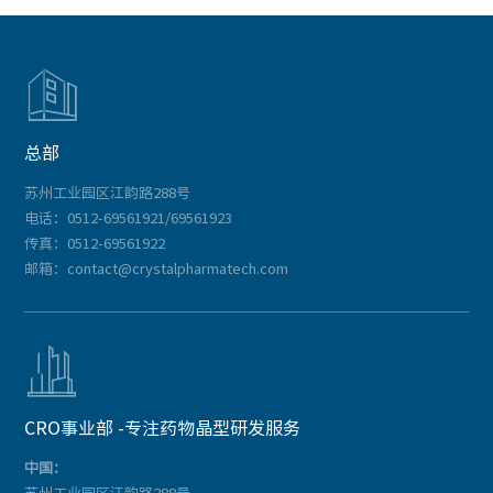

总部
苏州工业园区江韵路288号
电话：0512-69561921/69561923
传真：0512-69561922
邮箱：contact@crystalpharmatech.com

CRO事业部 -专注药物晶型研发服务
中国：