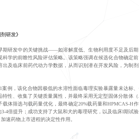
制剂研发》
早期研发中的关键挑战——如溶解度低、生物利用度不足及后期
现科学的前瞻性风险评估策略。该策略强调在候选化合物确定前
溶出及临床前药代动力学数据，从而识别潜在开发风险，为制剂
-011案例，该化合物因极低的水溶性面临毒理实验暴露量未达标
品特性、收集了关键质量属性，并最终采用无定型固体分散体（A
体筛选与载药量优化，最终确定20%载药量和HPMCAS-H
3-4倍提升；成功支持了大鼠和犬的毒理研究，以及临床I期试
、加速药物上市进程的决定性作用。