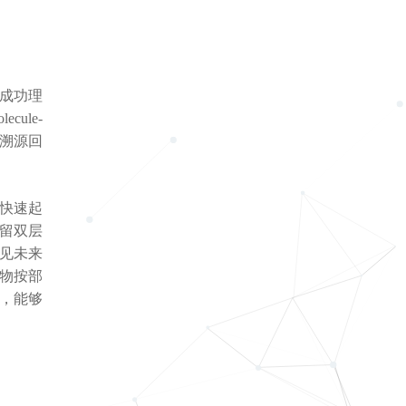
成功理
cule-
本溯源回
快速起
留双层
见未来
物按部
略，能够