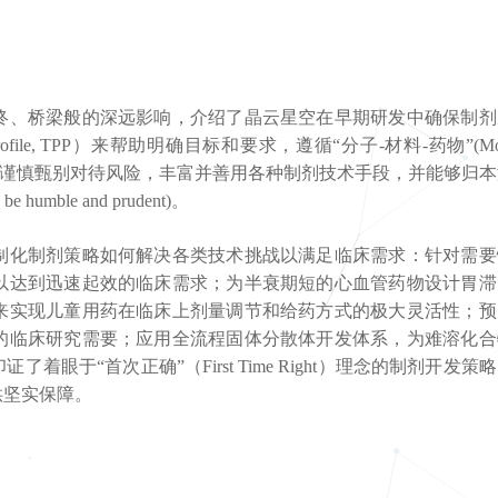
终、桥梁般的深远影响，介绍了晶云星空在早期研发中确保制剂
ofile, TPP）来帮助明确目标和要求，遵循“分子-材料-药物”(Mole
学制剂指导思想，谨慎甄别对待风险，丰富并善用各种制剂技术手段，并能够归
humble and prudent)。
制化制剂策略如何解决各类技术挑战以满足临床需求：针对需要
以达到迅速起效的临床需求；为半衰期短的心血管药物设计胃滞
来实现儿童用药在临床上剂量调节和给药方式的极大灵活性；预
的临床研究需要；应用全流程固体分散体开发体系，为难溶化合
于“首次正确”（First Time Right）理念的制剂开发策
供坚实保障。