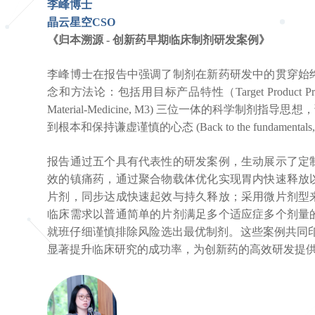
李峰博士
晶云星空CSO
《归本溯源 - 创新药早期临床制剂研发案例》
李峰博士在报告中强调了制剂在新药研发中的贯穿始
念和方法论：包括用目标产品特性（Target Product Pr
Material-Medicine, M3) 三位一体的科
到根本和保持谦虚谨慎的心态 (Back to the fundamentals, be 
报告通过五个具有代表性的研发案例，生动展示了定
效的镇痛药，通过聚合物载体优化实现胃内快速释放
片剂，同步达成快速起效与持久释放；采用微片剂型
临床需求以普通简单的片剂满足多个适应症多个剂量
就班仔细谨慎排除风险选出最优制剂。这些案例共同印证了着眼
显著提升临床研究的成功率，为创新药的高效研发提