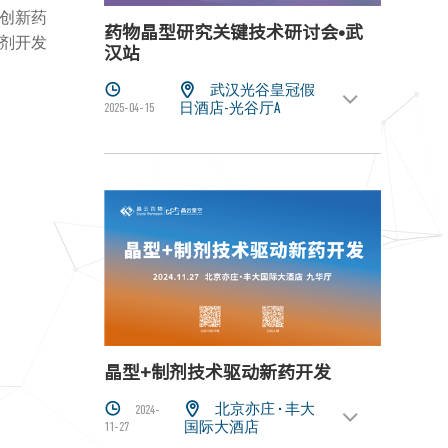
创新药
药物晶型研究关键技术研讨会•武
剂开发
汉站


武汉光谷皇冠假

2025-04-15
日酒店-光谷厅A
晶型+制剂技术驱动新药开发


北京亦庄 · 丰大
2024-

11-27
国际大酒店