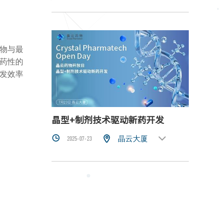
物与最
药性的
发效率
晶型+制剂技术驱动新药开发



晶云大厦
2025-07-23