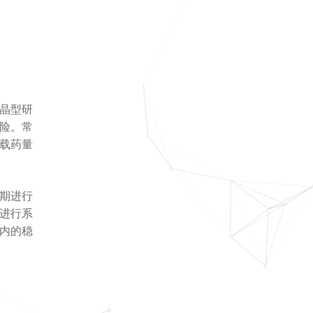
晶型研
险。常
载药量
期进行
进行系
内的稳