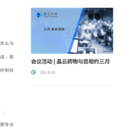
外溶出与
挑战；探
会议活动 | 晶云药物与您相约三月
。
控制技

2024-03-05
）。
截图等信