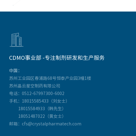

CDMO事业部 -专注制剂研发和生产服务
中国：
苏州工业园区春浦路68号恒泰产业园3幢1楼
苏州晶云星空制药有限公司
电话：0512-67997300-6002
手机：18015585433（刘女士）
18015584933（韩先生）
18051487022（黄女士）
邮箱：cfs@crystalpharmatech.com