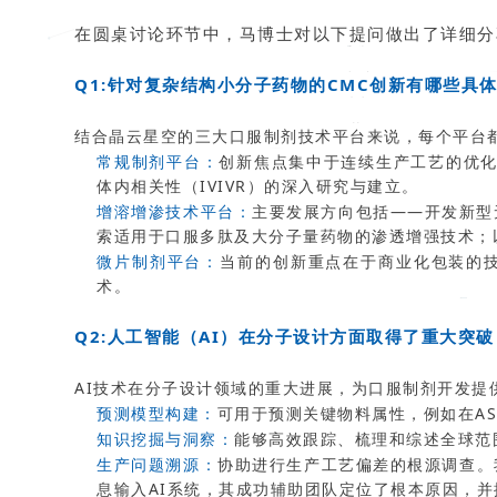
在圆桌讨论环节中，马博士对以下提问做出了详细分
Q1:针对复杂结构小分子药物的CMC创新有哪些具
结合晶云星空的三大口服制剂技术平台来说，每个平台
常规制剂平台：
创新焦点集中于连续生产工艺的优化
体内相关性（IVIVR）的深入研究与建立。
增溶增渗技术平台：
主要发展方向包括——开发新型
索适用于口服多肽及大分子量药物的渗透增强技术；
微片制剂平台：
当前的创新重点在于商业化包装的
术。
Q2:人工智能（AI）在分子设计方面取得了重大突
AI技术在分子设计领域的重大进展，为口服制剂开发提
预测模型构建：
可用于预测关键物料属性，例如在AS
知识挖掘与洞察：
能够高效跟踪、梳理和综述全球范
生产问题溯源：
协助进行生产工艺偏差的根源调查。
息输入AI系统，其成功辅助团队定位了根本原因，并