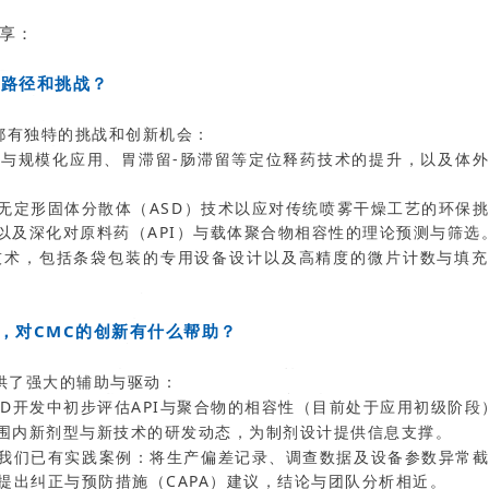
享：
体路径和挑战？
都有独特的挑战和创新机会：
与规模化应用、胃滞留-肠滞留等定位释药技术的提升，以及体
无定形固体分散体（ASD）技术以应对传统喷雾干燥工艺的环保
以及深化对原料药（API）与载体聚合物相容性的理论预测与筛选
技术，包括条袋包装的专用设备设计以及高精度的微片计数与填充
破，对CMC的创新有什么帮助？
供了强大的辅助与驱动：
D开发中初步评估API与聚合物的相容性（目前处于应用初级阶段
围内新剂型与新技术的研发动态，为制剂设计提供信息支撑。
我们已有实践案例：将生产偏差记录、调查数据及设备参数异常
提出纠正与预防措施（CAPA）建议，结论与团队分析相近。