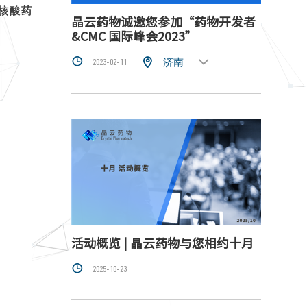
核酸药
晶云药物诚邀您参加“药物开发者
&CMC 国际峰会2023”



济南
2023-02-11
活动概览 | 晶云药物与您相约十月

2025-10-23