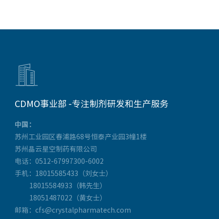

CDMO事业部 -专注制剂研发和生产服务
中国：
苏州工业园区春浦路68号恒泰产业园3幢1楼
苏州晶云星空制药有限公司
电话：0512-67997300-6002
手机：18015585433（刘女士）
18015584933（韩先生）
18051487022（黄女士）
邮箱：cfs@crystalpharmatech.com