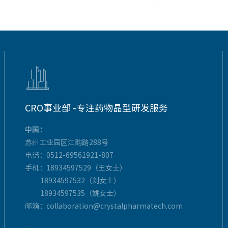

CRO事业部 -专注药物晶型研发服务
中国：
苏州工业园区江韵路288号
电话：0512-69561921-807
手机：18934597529（王女士）
18934597532（刘女士）
18934597535（姚女士）
邮箱：collaboration@crystalpharmatech.com