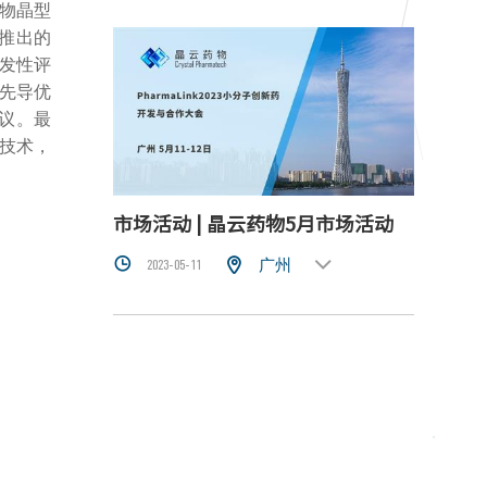
物晶型
推出的
开发性评
在先导优
议。最
技术，
市场活动 | 晶云药物5月市场活动



广州
2023-05-11