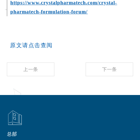
https://www.crystalpharmatech.com/crystal-
pharmatech-formulation-forum/
原文请点击查阅
上一条
下一条

总部