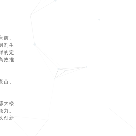
床前、
制剂生
样的定
高效推
疫苗、
部大楼
能力。
以创新