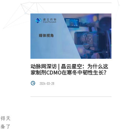
动脉网深访 | 晶云星空：为什么这
家制剂CDMO在寒冬中韧性生长？

2024-03-28
了得天
配备了