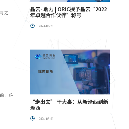
晶云·助力 | ORIC授予晶云“2022
与之
年卓越合作伙伴”称号

2023-03-29
前、临
“走出去” 干大事：从新泽西到新
泽西

2024-02-01