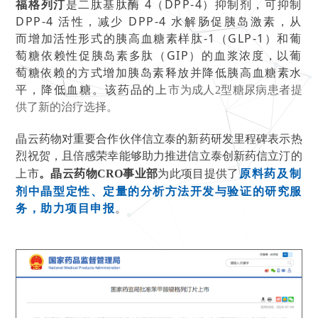
福格列汀
是二肽基肽酶 4（DPP-4）抑制剂，可抑制
DPP-4 活性，减少 DPP-4 水解肠促胰岛激素，从
而增加活性形式的胰高血糖素样肽-1（GLP-1）和葡
萄糖依赖性促胰岛素多肽（GIP）的血浆浓度，以葡
萄糖依赖的方式增加胰岛素释放并降低胰高血糖素水
平，降低血糖。该药品的上
市为成人2型糖尿病患者提
供了新的治疗选择。
晶云药物对重要合作伙伴信立泰的新药研发里程碑表示热
烈祝贺，且倍感荣幸能够助力推进信立泰创新药信立汀的
原料药及制
上市
。
晶云药物CRO事业部
为此项目提供了
剂中晶型定性、定量的分析方法开发与验证的研究服
务，助力项目申报
。