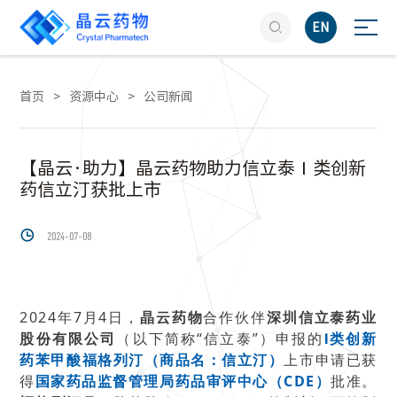

EN
首页
>
资源中心
>
公司新闻
【晶云·助力】晶云药物助力信立泰Ⅰ类创新
药信立汀获批上市

2024-07-08
2024年7月4日，
晶云药物
合作伙伴
深圳信立泰药业
股份有限公司
（以下简称“信立泰”）申报的
Ⅰ类创新
药苯甲酸福格列汀（商品名：信立汀）
上市申请已获
得
国家药品监督管理局药品审评中心（CDE）
批准。