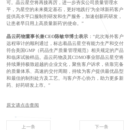
可。晶云星空将再接再厉，进一步夯实公司质量管理水
平，为星空的未来奠定基石，更好地践行'为全球新药客户
提供高水平口服制剂研发和生产服务，加速创新药研发，
让患者早日用上高质量新药'的使命。”
晶云药物董事长兼CEO陈敏华博士表示
：“此次海外客户
远程审计的顺利通过，标志着晶云星空有能力生产和交付
符合美国GMP（药品生产质量管理规范）相关规定的产品
和临床试验样品。
晶云药物及其CDMO事业部
晶云星空将
持续秉持极致超越的企业文化，聚焦客户诉求，依靠完备
的质量体系、高速的交付周期，持续为客户提供最优晶型
和最佳的制剂处方及工艺。与客户齐心协力，助力更多新
药、好药研发上市。”
原文
请点击查阅
上一条
下一条