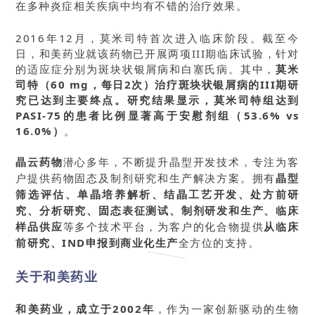
在多种炎症相关疾病中均有不错的治疗效果。
2016年12月，莫米司特首次进入临床阶段。截至今
日，和美药业就该药物已开展两项III期临床试验，针对
的适应症分别为斑块状银屑病和白塞氏病。其中，
莫米
司特（60 mg，每日2次）治疗斑块状银屑病的III期研
究已达到主要终点。研究结果显示，莫米司特组达到
PASI-75的患者比例显著高于安慰剂组（53.6% vs
16.0%）
。
晶云药物
潜心多年，不断提升晶型开发技术，专注为客
户提供药物固态及制剂研究和生产解决方案。拥有
晶型
筛选评估、单晶培养解析、结晶工艺开发、处方前研
究、分析研究、固态表征测试、制剂研发和生产、临床
样品供应
等多个技术平台，为客户的化合物提供
从临床
前研究、IND申报到商业化生产
全方位的支持。
关于和美药业
和美药业，成立于2002年
，作为一家创新驱动的生物