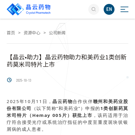

EN
首页
>
资源中心
>
公司新闻
【晶云•助力】晶云药物助力和美药业1类创新
药莫米司特片上市

2025-10-13
2025年10月11日，
晶云药物
合作伙伴
赣州和美药业股
份有限公司
（以下简称“和美药业”）申报的
1类创新药莫
米司特片（Hemay 005片）获批上市
，该药适用于治
疗符合接受光疗或系统治疗指征的中度至重度斑块状银
屑病的成人患者。